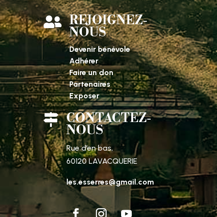
REJOIGNEZ-

NOUS
Devenir bénévole
Adhérer
Faire un don
Partenaires
Exposer
CONTACTEZ-

NOUS
Rue d’en bas,
60120 LAVACQUERIE
les.esserres@gmail.com