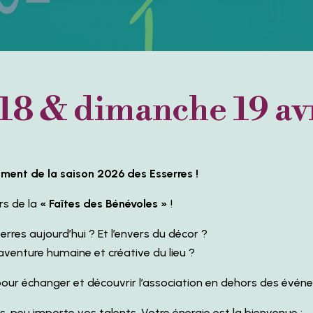
18 & dimanche 19 av
cement de la saison 2026 des Esserres !
rs de la
« Faîtes des Bénévoles »
!
rres aujourd’hui ? Et l’envers du décor ?
l’aventure humaine et créative du lieu ?
our échanger et découvrir l’association en dehors des événe
us, peu importe vos talents. Votre énergie est la bienvenue :