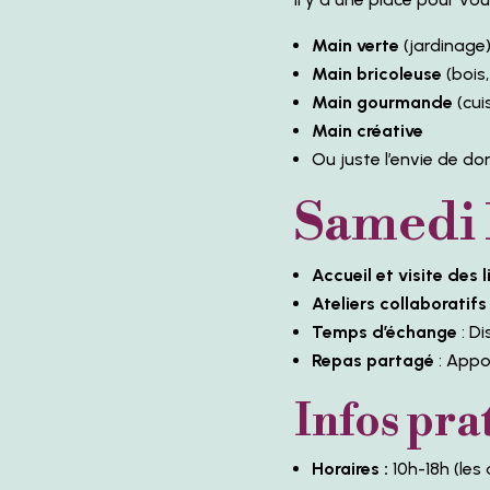
Main verte
(jardinage
Main bricoleuse
(bois,
Main gourmande
(cui
Main créative
Ou juste l’envie de do
Samedi 1
Accueil et visite des 
Ateliers collaboratifs
Temps d’échange
: Di
Repas partagé
: Appo
Infos pra
Horaires :
10h-18h (les 