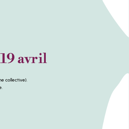
19 avril
e collective).
e.