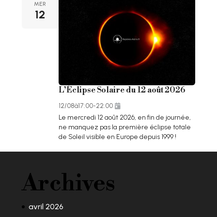
MER
12
L’Éclipse Solaire du 12 août 2026
12/08
à
17:00
-
22:00
Le mercredi 12 août 2026, en fin de journée,
ne manquez pas la première éclipse totale
de Soleil visible en Europe depuis 1999 !
Archives
avril 2026