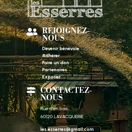
REJOIGNEZ-

NOUS
Devenir bénévole
Adhérer
Faire un don
Partenaires
Exposer
CONTACTEZ-

NOUS
Rue d’en bas,
60120 LAVACQUERIE
les.esserres@gmail.com